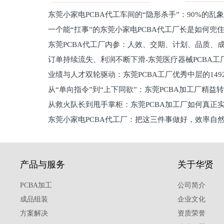
东莞小家电PCBA代工车间的“隐形杀手”：90%的乱
一个能“扛事”的东莞小家电PCBA代工厂长是如何兜
员工
东莞PCBA代工厂内参：人效、交期、计划、品质、
的
订单持续流失、利润不断下滑-东莞医疗器械PCBA工
维锁客法则
业绩与人才双轮驱动：东莞PCBA工厂优秀中层的149
理死穴必须堵住
从“单向指令”到“上下同欲”：东莞PCBA加工厂精益
从救火队长到甩手掌柜：东莞PCBA加工厂如何真正
关键
东莞小家电PCBA代工厂：把这三件事做好，效率自
驱
产品与服务
关于华贤
PCBA加工
公司简介
成品组装
企业文化
方案解决
资质荣誉