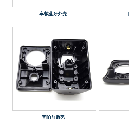
车载蓝牙外壳
音响前后壳