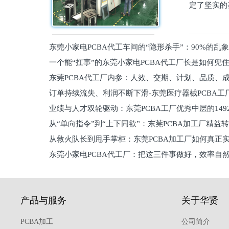
定了坚实的
东莞小家电PCBA代工车间的“隐形杀手”：90%的乱
一个能“扛事”的东莞小家电PCBA代工厂长是如何兜
员工
东莞PCBA代工厂内参：人效、交期、计划、品质、
的
订单持续流失、利润不断下滑-东莞医疗器械PCBA工
维锁客法则
业绩与人才双轮驱动：东莞PCBA工厂优秀中层的149
理死穴必须堵住
从“单向指令”到“上下同欲”：东莞PCBA加工厂精益
从救火队长到甩手掌柜：东莞PCBA加工厂如何真正
关键
东莞小家电PCBA代工厂：把这三件事做好，效率自
驱
产品与服务
关于华贤
PCBA加工
公司简介