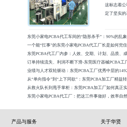
这标志着公
定了坚实的
东莞小家电PCBA代工车间的“隐形杀手”：90%的乱
一个能“扛事”的东莞小家电PCBA代工厂长是如何兜
员工
东莞PCBA代工厂内参：人效、交期、计划、品质、
的
订单持续流失、利润不断下滑-东莞医疗器械PCBA工
维锁客法则
业绩与人才双轮驱动：东莞PCBA工厂优秀中层的149
理死穴必须堵住
从“单向指令”到“上下同欲”：东莞PCBA加工厂精益
从救火队长到甩手掌柜：东莞PCBA加工厂如何真正
关键
东莞小家电PCBA代工厂：把这三件事做好，效率自
驱
产品与服务
关于华贤