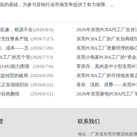
实的基础，为参与音响行业市场竞争提供了有力保障。...
%的乱象，根源不在
(2026/8/3)
2026年东莞PCBA代工厂生
何兜住整条产线
(2026/7/27)
东莞PCBA工厂的厂长别再瞎
留在车间
质、成本——五
(2026/7/20)
东莞PCBA工厂质量经理的核
然来
BA工厂的五个管
(2026/7/13)
东莞小电家PCBA工厂的“资
1492能力图谱
(2026/7/6)
零库存，真的是中小型东莞P
紧？
精益转型的破局
(2026/6/29)
东莞PCBA工厂的可持续发
真正实现组织自
(2026/6/22)
库存、流程、浪费——东莞P
率自然翻倍
(2026/6/12)
2026年东莞家电PCBA代工
贤
联系我们
地址：广东省东莞市横沥镇新塘