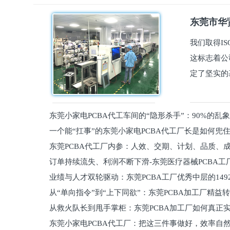
东莞市华贤
我们取得I
这标志着公
定了坚实的
东莞小家电PCBA代工车间的“隐形杀手”：90%的乱
一个能“扛事”的东莞小家电PCBA代工厂长是如何兜
员工
东莞PCBA代工厂内参：人效、交期、计划、品质、
的
订单持续流失、利润不断下滑-东莞医疗器械PCBA工
维锁客法则
业绩与人才双轮驱动：东莞PCBA工厂优秀中层的149
理死穴必须堵住
从“单向指令”到“上下同欲”：东莞PCBA加工厂精益
从救火队长到甩手掌柜：东莞PCBA加工厂如何真正
关键
东莞小家电PCBA代工厂：把这三件事做好，效率自
驱