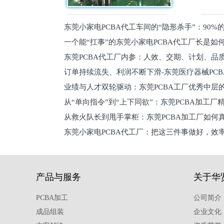
东莞小家电PCBA代工车间的“隐形杀手”：90
一个能“扛事”的东莞小家电PCBA代工厂长是如
员工
东莞PCBA代工厂内参：人效、交期、计划、品
的
订单持续流失、利润不断下滑-东莞医疗器械PC
维锁客法则
业绩与人才双轮驱动：东莞PCBA工厂优秀中层的
理死穴必须堵住
从“单向指令”到“上下同欲”：东莞PCBA加工厂
从救火队长到甩手掌柜：东莞PCBA加工厂如何
关键
东莞小家电PCBA代工厂：把这三件事做好，效
驱
产品与服务
关于华
PCBA加工
公司简介
成品组装
企业文化