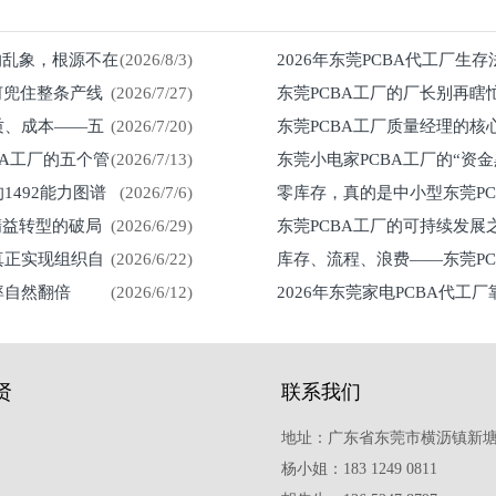
%的乱象，根源不在
(2026/8/3)
2026年东莞PCBA代工厂生
何兜住整条产线
(2026/7/27)
东莞PCBA工厂的厂长别再瞎
留在车间
质、成本——五
(2026/7/20)
东莞PCBA工厂质量经理的核
然来
BA工厂的五个管
(2026/7/13)
东莞小电家PCBA工厂的“资
1492能力图谱
(2026/7/6)
零库存，真的是中小型东莞P
紧？
精益转型的破局
(2026/6/29)
东莞PCBA工厂的可持续发
真正实现组织自
(2026/6/22)
库存、流程、浪费——东莞P
率自然翻倍
(2026/6/12)
2026年东莞家电PCBA代工
贤
联系我们
地址：广东省东莞市横沥镇新塘
杨小姐：183 1249 0811