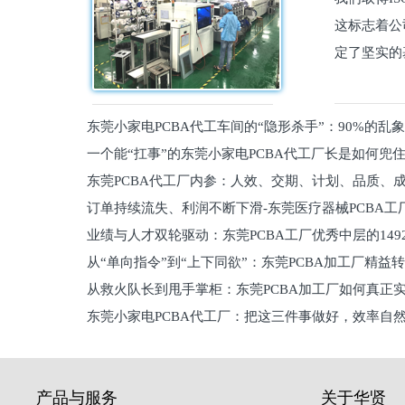
这标志着公
定了坚实的
东莞小家电PCBA代工车间的“隐形杀手”：90%的乱
一个能“扛事”的东莞小家电PCBA代工厂长是如何兜
员工
东莞PCBA代工厂内参：人效、交期、计划、品质、
的
订单持续流失、利润不断下滑-东莞医疗器械PCBA工
维锁客法则
业绩与人才双轮驱动：东莞PCBA工厂优秀中层的149
理死穴必须堵住
从“单向指令”到“上下同欲”：东莞PCBA加工厂精益
从救火队长到甩手掌柜：东莞PCBA加工厂如何真正
关键
东莞小家电PCBA代工厂：把这三件事做好，效率自
驱
产品与服务
关于华贤