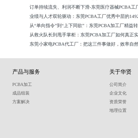
订单持续流失、利润不断下滑-东莞医疗器械PCBA工
维锁客法则
业绩与人才双轮驱动：东莞PCBA工厂优秀中层的149
理死穴必须堵住
从“单向指令”到“上下同欲”：东莞PCBA加工厂精益
从救火队长到甩手掌柜：东莞PCBA加工厂如何真正
关键
东莞小家电PCBA代工厂：把这三件事做好，效率自
驱
产品与服务
关于华贤
PCBA加工
公司简介
成品组装
企业文化
方案解决
资质荣誉
地理位置