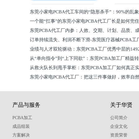
东莞小家电PCBA代工车间的“隐形杀手”：90%的乱
一个能“扛事”的东莞小家电PCBA代工厂长是如何兜
员工
东莞PCBA代工厂内参：人效、交期、计划、品质、
的
订单持续流失、利润不断下滑-东莞医疗器械PCBA工
维锁客法则
业绩与人才双轮驱动：东莞PCBA工厂优秀中层的149
理死穴必须堵住
从“单向指令”到“上下同欲”：东莞PCBA加工厂精益
从救火队长到甩手掌柜：东莞PCBA加工厂如何真正
关键
东莞小家电PCBA代工厂：把这三件事做好，效率自
驱
产品与服务
关于华贤
PCBA加工
公司简介
成品组装
企业文化
方案解决
资质荣誉