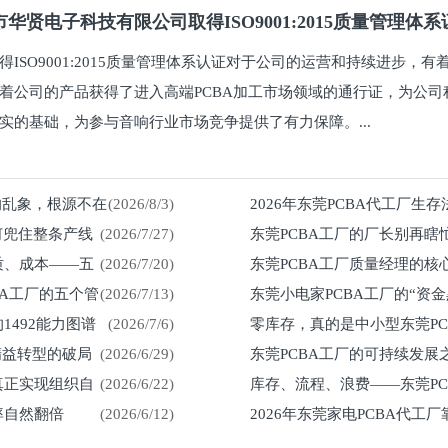
华贤电子科技有限公司取得ISO9001:2015质量管理体
得ISO9001:2015质量管理体系认证对于公司的运营和持续进步，
着公司的产品获得了进入高端PCBA加工市场领域的通行证，为公司
实的基础，为参与音响行业市场竞争提供了有力保障。...
%的乱象，根源不在
(2026/8/3)
2026年东莞PCBA代工厂生
何兜住整条产线
(2026/7/27)
东莞PCBA工厂的厂长别再瞎
留在车间
质、成本——五
(2026/7/20)
东莞PCBA工厂质量经理的核
然来
BA工厂的五个管
(2026/7/13)
东莞小电家PCBA工厂的“资
1492能力图谱
(2026/7/6)
零库存，真的是中小型东莞P
紧？
精益转型的破局
(2026/6/29)
东莞PCBA工厂的可持续发
真正实现组织自
(2026/6/22)
库存、流程、浪费——东莞P
率自然翻倍
(2026/6/12)
2026年东莞家电PCBA代工