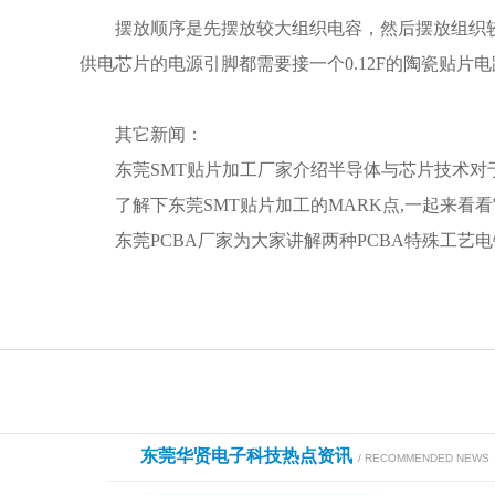
摆放顺序是先摆放较大组织电容，然后摆放组织较
供电芯片的电源引脚都需要接一个0.12F的陶瓷贴片
其它新闻：
东莞SMT贴片加工厂家介绍半导体与芯片技术对
了解下东莞SMT贴片加工的MARK点,一起来看
东莞PCBA厂家为大家讲解两种PCBA特殊工艺
东莞华贤电子科技热点资讯
/ RECOMMENDED NEWS