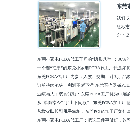
东莞市
我们取
这标志
定了坚
东莞小家电PCBA代工车间的“隐形杀手”：90
一个能“扛事”的东莞小家电PCBA代工厂长是如
员工
东莞PCBA代工厂内参：人效、交期、计划、品
的
订单持续流失、利润不断下滑-东莞医疗器械PC
维锁客法则
业绩与人才双轮驱动：东莞PCBA工厂优秀中层的
理死穴必须堵住
从“单向指令”到“上下同欲”：东莞PCBA加工厂
从救火队长到甩手掌柜：东莞PCBA加工厂如何
关键
东莞小家电PCBA代工厂：把这三件事做好，效
驱