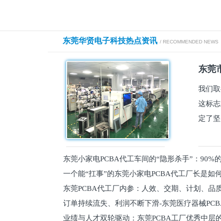
东莞华贤电子科技热点资讯
/ RECOMMENDED NEWS
东莞市
我们取
这标志
定了坚
东莞小家电PCBA代工车间的“隐形杀手”：90
一个能“扛事”的东莞小家电PCBA代工厂长是如
员工
东莞PCBA代工厂内参：人效、交期、计划、品
的
订单持续流失、利润不断下滑-东莞医疗器械PC
维锁客法则
业绩与人才双轮驱动：东莞PCBA工厂优秀中层的
理死穴必须堵住