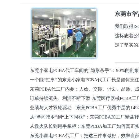
东莞市华贤
我们取得I
这标志着公
定了坚实的
东莞小家电PCBA代工车间的“隐形杀手”：90%的乱
一个能“扛事”的东莞小家电PCBA代工厂长是如何兜
员工
东莞PCBA代工厂内参：人效、交期、计划、品质、
的
订单持续流失、利润不断下滑-东莞医疗器械PCBA工
维锁客法则
业绩与人才双轮驱动：东莞PCBA工厂优秀中层的149
理死穴必须堵住
从“单向指令”到“上下同欲”：东莞PCBA加工厂精益
从救火队长到甩手掌柜：东莞PCBA加工厂如何真正
关键
东莞小家电PCBA代工厂：把这三件事做好，效率自
驱