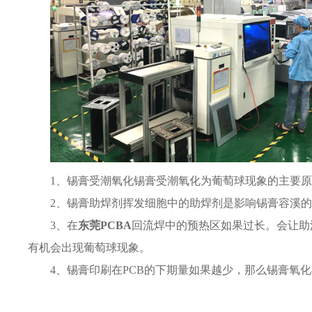
1、锡膏受潮氧化锡膏受潮氧化为葡萄球现象的主要
2、锡膏助焊剂挥发细胞中的助焊剂是影响锡膏容溪
3、在
东莞PCBA
回流焊中的预热区如果过长。会让助
有机会出现葡萄球现象。
4、锡膏印刷在PCB的下期量如果越少，那么锡膏氧