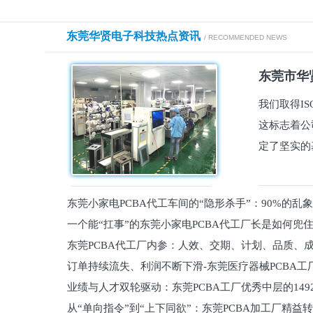
东莞华贤电子科技热点资讯
/ RECOMMENDED NEWS
东莞市华贤
我们取得I
这标志着公
定了坚实的
东莞小家电PCBA代工车间的“隐形杀手”：90%的乱
一个能“扛事”的东莞小家电PCBA代工厂长是如何兜
员工
东莞PCBA代工厂内参：人效、交期、计划、品质、
的
订单持续流失、利润不断下滑-东莞医疗器械PCBA工
维锁客法则
业绩与人才双轮驱动：东莞PCBA工厂优秀中层的149
理死穴必须堵住
从“单向指令”到“上下同欲”：东莞PCBA加工厂精益