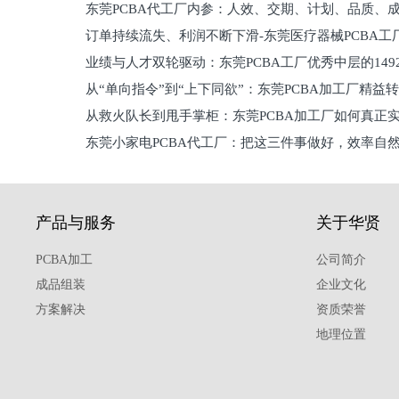
东莞PCBA代工厂内参：人效、交期、计划、品质、
的
订单持续流失、利润不断下滑-东莞医疗器械PCBA工
维锁客法则
业绩与人才双轮驱动：东莞PCBA工厂优秀中层的149
理死穴必须堵住
从“单向指令”到“上下同欲”：东莞PCBA加工厂精益
从救火队长到甩手掌柜：东莞PCBA加工厂如何真正
关键
东莞小家电PCBA代工厂：把这三件事做好，效率自
驱
产品与服务
关于华贤
PCBA加工
公司简介
成品组装
企业文化
方案解决
资质荣誉
地理位置