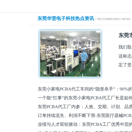
东莞华贤电子科技热点资讯
/ RECOMMENDED NEWS
东莞市
我们取
这标志
定了坚
东莞小家电PCBA代工车间的“隐形杀手”：90
一个能“扛事”的东莞小家电PCBA代工厂长是如
员工
东莞PCBA代工厂内参：人效、交期、计划、品
的
订单持续流失、利润不断下滑-东莞医疗器械PC
维锁客法则
业绩与人才双轮驱动：东莞PCBA工厂优秀中层的
理死穴必须堵住