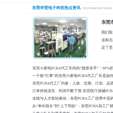
东莞华贤电子科技热点资讯
/ RECOMMENDED NEWS
东莞市
我们取
这标志
定了坚
东莞小家电PCBA代工车间的“隐形杀手”：90
一个能“扛事”的东莞小家电PCBA代工厂长是如
员工
东莞PCBA代工厂内参：人效、交期、计划、品
的
订单持续流失、利润不断下滑-东莞医疗器械PC
维锁客法则
业绩与人才双轮驱动：东莞PCBA工厂优秀中层的
理死穴必须堵住
从“单向指令”到“上下同欲”：东莞PCBA加工厂