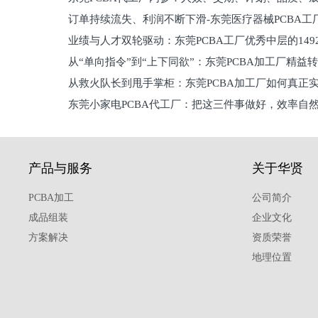
订单持续流失、利润不断下滑-东莞医疗器械PCBA工
维锁客法则
业绩与人才双轮驱动：东莞PCBA工厂优秀中层的149
理死穴必须堵住
从“单向指令”到“上下同欲”：东莞PCBA加工厂精益
从救火队长到甩手掌柜：东莞PCBA加工厂如何真正
关键
东莞小家电PCBA代工厂：把这三件事做好，效率自
驱
产品与服务
关于华贤
PCBA加工
公司简介
成品组装
企业文化
方案解决
资质荣誉
地理位置