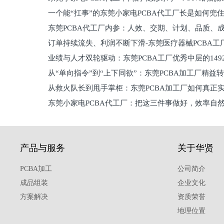
一个能“扛事”的东莞小家电PCBA代工厂长是如何兜
员工
东莞PCBA代工厂内参：人效、交期、计划、品质、
的
订单持续流失、利润不断下滑-东莞医疗器械PCBA工
维锁客法则
业绩与人才双轮驱动：东莞PCBA工厂优秀中层的149
理死穴必须堵住
从“单向指令”到“上下同欲”：东莞PCBA加工厂精益
从救火队长到甩手掌柜：东莞PCBA加工厂如何真正
关键
东莞小家电PCBA代工厂：把这三件事做好，效率自
驱
产品与服务
关于华贤
PCBA加工
公司简介
成品组装
企业文化
方案解决
资质荣誉
地理位置