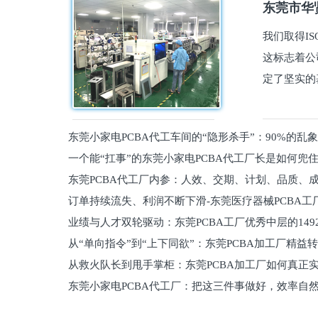
东莞市华贤
我们取得I
这标志着公
定了坚实的
东莞小家电PCBA代工车间的“隐形杀手”：90%的乱
一个能“扛事”的东莞小家电PCBA代工厂长是如何兜
员工
东莞PCBA代工厂内参：人效、交期、计划、品质、
的
订单持续流失、利润不断下滑-东莞医疗器械PCBA工
维锁客法则
业绩与人才双轮驱动：东莞PCBA工厂优秀中层的149
理死穴必须堵住
从“单向指令”到“上下同欲”：东莞PCBA加工厂精益
从救火队长到甩手掌柜：东莞PCBA加工厂如何真正
关键
东莞小家电PCBA代工厂：把这三件事做好，效率自
驱