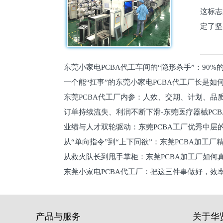
这标志
定了坚
东莞小家电PCBA代工车间的“隐形杀手”：90
一个能“扛事”的东莞小家电PCBA代工厂长是如
员工
东莞PCBA代工厂内参：人效、交期、计划、品
的
订单持续流失、利润不断下滑-东莞医疗器械PC
维锁客法则
业绩与人才双轮驱动：东莞PCBA工厂优秀中层的
理死穴必须堵住
从“单向指令”到“上下同欲”：东莞PCBA加工厂
从救火队长到甩手掌柜：东莞PCBA加工厂如何
关键
东莞小家电PCBA代工厂：把这三件事做好，效
驱
产品与服务
关于华