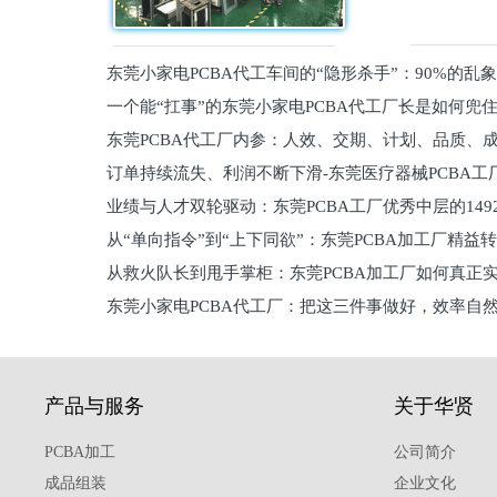
东莞小家电PCBA代工车间的“隐形杀手”：90%的乱
一个能“扛事”的东莞小家电PCBA代工厂长是如何兜
员工
东莞PCBA代工厂内参：人效、交期、计划、品质、
的
订单持续流失、利润不断下滑-东莞医疗器械PCBA工
维锁客法则
业绩与人才双轮驱动：东莞PCBA工厂优秀中层的149
理死穴必须堵住
从“单向指令”到“上下同欲”：东莞PCBA加工厂精益
从救火队长到甩手掌柜：东莞PCBA加工厂如何真正
关键
东莞小家电PCBA代工厂：把这三件事做好，效率自
驱
产品与服务
关于华贤
PCBA加工
公司简介
成品组装
企业文化