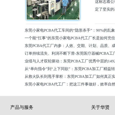
这标志着公
定了坚实的
东莞小家电PCBA代工车间的“隐形杀手”：90%的乱
一个能“扛事”的东莞小家电PCBA代工厂长是如何兜
员工
东莞PCBA代工厂内参：人效、交期、计划、品质、
的
订单持续流失、利润不断下滑-东莞医疗器械PCBA工
维锁客法则
业绩与人才双轮驱动：东莞PCBA工厂优秀中层的149
理死穴必须堵住
从“单向指令”到“上下同欲”：东莞PCBA加工厂精益
从救火队长到甩手掌柜：东莞PCBA加工厂如何真正
关键
东莞小家电PCBA代工厂：把这三件事做好，效率自
驱
产品与服务
关于华贤