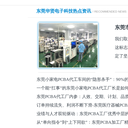
东莞华贤电子科技热点资讯
/ RECOMMENDED NEWS
东莞市
我们取
这标志
定了坚
东莞小家电PCBA代工车间的“隐形杀手”：90
一个能“扛事”的东莞小家电PCBA代工厂长是如
员工
东莞PCBA代工厂内参：人效、交期、计划、品
的
订单持续流失、利润不断下滑-东莞医疗器械PC
维锁客法则
业绩与人才双轮驱动：东莞PCBA工厂优秀中层的
理死穴必须堵住
从“单向指令”到“上下同欲”：东莞PCBA加工厂