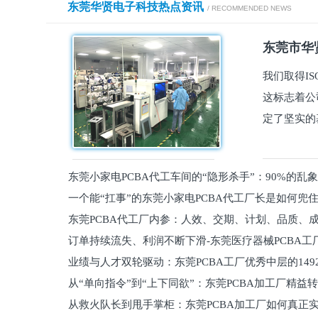
东莞华贤电子科技热点资讯
/ RECOMMENDED NEWS
东莞市华贤
我们取得I
这标志着公
定了坚实的
东莞小家电PCBA代工车间的“隐形杀手”：90%的乱
一个能“扛事”的东莞小家电PCBA代工厂长是如何兜
员工
东莞PCBA代工厂内参：人效、交期、计划、品质、
的
订单持续流失、利润不断下滑-东莞医疗器械PCBA工
维锁客法则
业绩与人才双轮驱动：东莞PCBA工厂优秀中层的149
理死穴必须堵住
从“单向指令”到“上下同欲”：东莞PCBA加工厂精益
从救火队长到甩手掌柜：东莞PCBA加工厂如何真正
关键