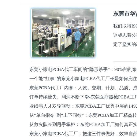
东莞市华贤
我们取得I
这标志着公
定了坚实的
东莞小家电PCBA代工车间的“隐形杀手”：90%的乱
一个能“扛事”的东莞小家电PCBA代工厂长是如何兜
员工
东莞PCBA代工厂内参：人效、交期、计划、品质、
的
订单持续流失、利润不断下滑-东莞医疗器械PCBA工
维锁客法则
业绩与人才双轮驱动：东莞PCBA工厂优秀中层的149
理死穴必须堵住
从“单向指令”到“上下同欲”：东莞PCBA加工厂精益
从救火队长到甩手掌柜：东莞PCBA加工厂如何真正
关键
东莞小家电PCBA代工厂：把这三件事做好，效率自
驱