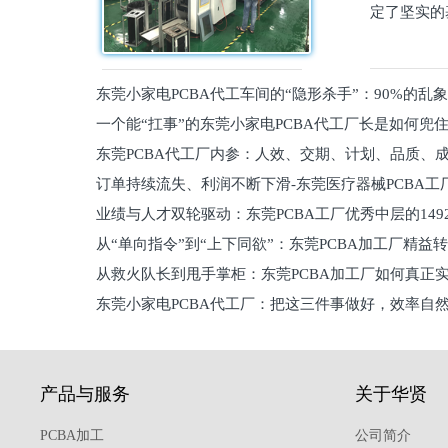
定了坚实的
东莞小家电PCBA代工车间的“隐形杀手”：90%的乱
一个能“扛事”的东莞小家电PCBA代工厂长是如何兜
员工
东莞PCBA代工厂内参：人效、交期、计划、品质、
的
订单持续流失、利润不断下滑-东莞医疗器械PCBA工
维锁客法则
业绩与人才双轮驱动：东莞PCBA工厂优秀中层的149
理死穴必须堵住
从“单向指令”到“上下同欲”：东莞PCBA加工厂精益
从救火队长到甩手掌柜：东莞PCBA加工厂如何真正
关键
东莞小家电PCBA代工厂：把这三件事做好，效率自
驱
产品与服务
关于华贤
PCBA加工
公司简介