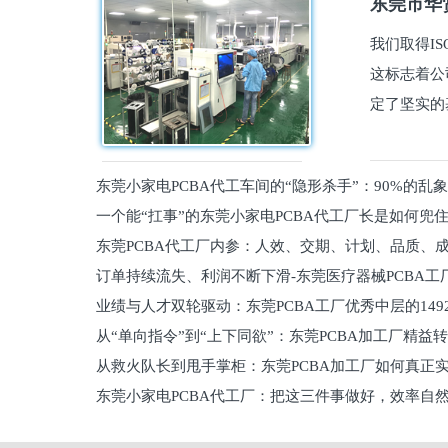
东莞市华贤
我们取得I
这标志着公
定了坚实的
东莞小家电PCBA代工车间的“隐形杀手”：90%的乱
一个能“扛事”的东莞小家电PCBA代工厂长是如何兜
员工
东莞PCBA代工厂内参：人效、交期、计划、品质、
的
订单持续流失、利润不断下滑-东莞医疗器械PCBA工
维锁客法则
业绩与人才双轮驱动：东莞PCBA工厂优秀中层的149
理死穴必须堵住
从“单向指令”到“上下同欲”：东莞PCBA加工厂精益
从救火队长到甩手掌柜：东莞PCBA加工厂如何真正
关键
东莞小家电PCBA代工厂：把这三件事做好，效率自
驱