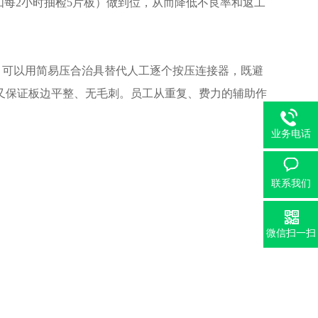
如每2小时抽检5片板）做到位，从而降低不良率和返工
，可以用简易压合治具替代人工逐个按压连接器，既避
又保证板边平整、无毛刺。员工从重复、费力的辅助作
业务电话
联系我们
微信扫一扫