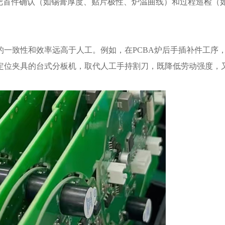
把首件确认（如锡膏厚度、贴片极性、炉温曲线）和过程巡检（
的一致性和效率远高于人工。例如，在PCBA炉后手插补件工序
定位夹具的台式分板机，取代人工手持割刀，既降低劳动强度，