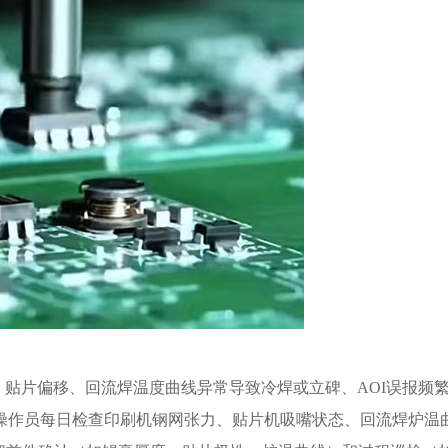
、贴片偏移、回流焊温度曲线异常导致冷焊或立碑、AOI误报频
操作员每日检查印刷机钢网张力、贴片机吸嘴状态、回流焊炉温