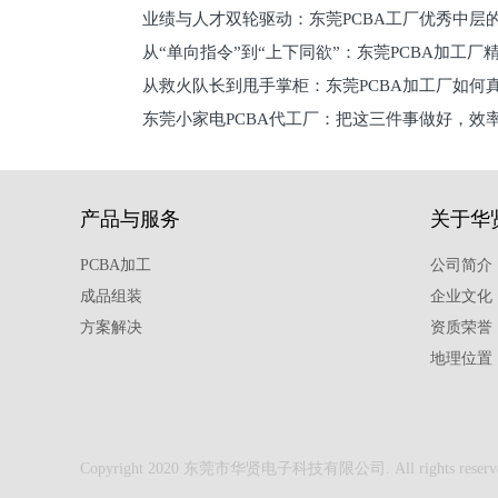
业绩与人才双轮驱动：东莞PCBA工厂优秀中层的
理死穴必须堵住
从“单向指令”到“上下同欲”：东莞PCBA加工厂
从救火队长到甩手掌柜：东莞PCBA加工厂如何
关键
东莞小家电PCBA代工厂：把这三件事做好，效
驱
产品与服务
关于华
PCBA加工
公司简介
成品组装
企业文化
方案解决
资质荣誉
地理位置
Copyright 2020 东莞市华贤电子科技有限公司. All rights reserv