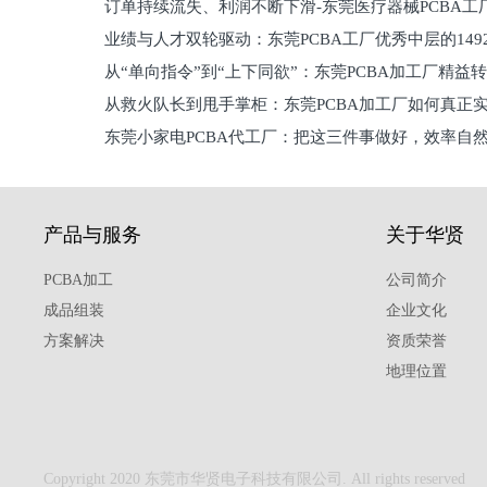
订单持续流失、利润不断下滑-东莞医疗器械PCBA工
维锁客法则
业绩与人才双轮驱动：东莞PCBA工厂优秀中层的149
理死穴必须堵住
从“单向指令”到“上下同欲”：东莞PCBA加工厂精益
从救火队长到甩手掌柜：东莞PCBA加工厂如何真正
关键
东莞小家电PCBA代工厂：把这三件事做好，效率自
驱
产品与服务
关于华贤
PCBA加工
公司简介
成品组装
企业文化
方案解决
资质荣誉
地理位置
Copyright 2020 东莞市华贤电子科技有限公司. All rights reserved