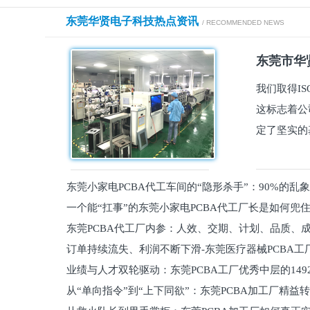
东莞华贤电子科技热点资讯
/ RECOMMENDED NEWS
东莞市华贤
我们取得I
这标志着公
定了坚实的
东莞小家电PCBA代工车间的“隐形杀手”：90%的乱
一个能“扛事”的东莞小家电PCBA代工厂长是如何兜
员工
东莞PCBA代工厂内参：人效、交期、计划、品质、
的
订单持续流失、利润不断下滑-东莞医疗器械PCBA工
维锁客法则
业绩与人才双轮驱动：东莞PCBA工厂优秀中层的149
理死穴必须堵住
从“单向指令”到“上下同欲”：东莞PCBA加工厂精益