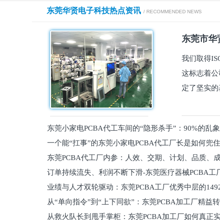
东莞华贤电子科技热点资讯
/ RECOMMENDED NEWS
东莞市华贤
我们取得I
这标志着公
定了坚实的
东莞小家电PCBA代工车间的“隐形杀手”：90%的乱
一个能“扛事”的东莞小家电PCBA代工厂长是如何兜
员工
东莞PCBA代工厂内参：人效、交期、计划、品质、
的
订单持续流失、利润不断下滑-东莞医疗器械PCBA工
维锁客法则
业绩与人才双轮驱动：东莞PCBA工厂优秀中层的149
理死穴必须堵住
从“单向指令”到“上下同欲”：东莞PCBA加工厂精益
从救火队长到甩手掌柜：东莞PCBA加工厂如何真正
关键