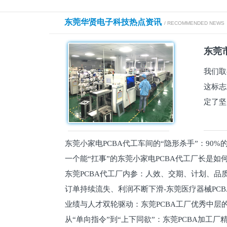
东莞华贤电子科技热点资讯
/ RECOMMENDED NEWS
东莞市
我们取
这标志
定了坚
东莞小家电PCBA代工车间的“隐形杀手”：90
一个能“扛事”的东莞小家电PCBA代工厂长是如
员工
东莞PCBA代工厂内参：人效、交期、计划、品
的
订单持续流失、利润不断下滑-东莞医疗器械PC
维锁客法则
业绩与人才双轮驱动：东莞PCBA工厂优秀中层的
理死穴必须堵住
从“单向指令”到“上下同欲”：东莞PCBA加工厂