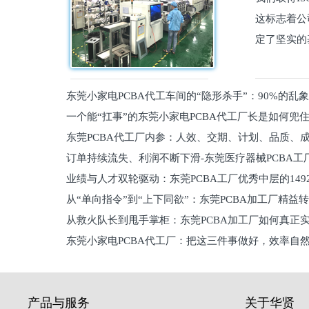
这标志着公
定了坚实的
东莞小家电PCBA代工车间的“隐形杀手”：90%的乱
一个能“扛事”的东莞小家电PCBA代工厂长是如何兜
员工
东莞PCBA代工厂内参：人效、交期、计划、品质、
的
订单持续流失、利润不断下滑-东莞医疗器械PCBA工
维锁客法则
业绩与人才双轮驱动：东莞PCBA工厂优秀中层的149
理死穴必须堵住
从“单向指令”到“上下同欲”：东莞PCBA加工厂精益
从救火队长到甩手掌柜：东莞PCBA加工厂如何真正
关键
东莞小家电PCBA代工厂：把这三件事做好，效率自
驱
产品与服务
关于华贤