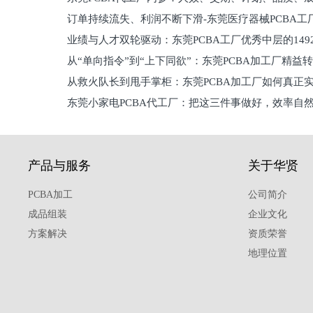
订单持续流失、利润不断下滑-东莞医疗器械PCBA工
维锁客法则
业绩与人才双轮驱动：东莞PCBA工厂优秀中层的149
理死穴必须堵住
从“单向指令”到“上下同欲”：东莞PCBA加工厂精益
从救火队长到甩手掌柜：东莞PCBA加工厂如何真正
关键
东莞小家电PCBA代工厂：把这三件事做好，效率自
驱
产品与服务
关于华贤
PCBA加工
公司简介
成品组装
企业文化
方案解决
资质荣誉
地理位置