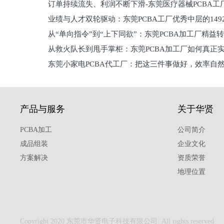
订单持续流失、利润不断下滑-东莞医疗器械PCBA工
维锁客法则
业绩与人才双轮驱动：东莞PCBA工厂优秀中层的149
理死穴必须堵住
从“单向指令”到“上下同欲”：东莞PCBA加工厂精益
从救火队长到甩手掌柜：东莞PCBA加工厂如何真正
关键
东莞小家电PCBA代工厂：把这三件事做好，效率自
驱
产品与服务
关于华贤
PCBA加工
公司简介
成品组装
企业文化
方案解决
资质荣誉
地理位置
Copyright 2020 东莞市华贤电子科技有限公司. All rights reserved