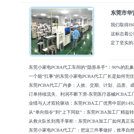
东莞市华贤
我们取得I
这标志着公
定了坚实的
东莞小家电PCBA代工车间的“隐形杀手”：90%的乱
一个能“扛事”的东莞小家电PCBA代工厂长是如何兜
员工
东莞PCBA代工厂内参：人效、交期、计划、品质、
的
订单持续流失、利润不断下滑-东莞医疗器械PCBA工
维锁客法则
业绩与人才双轮驱动：东莞PCBA工厂优秀中层的149
理死穴必须堵住
从“单向指令”到“上下同欲”：东莞PCBA加工厂精益
从救火队长到甩手掌柜：东莞PCBA加工厂如何真正
关键
东莞小家电PCBA代工厂：把这三件事做好，效率自
驱