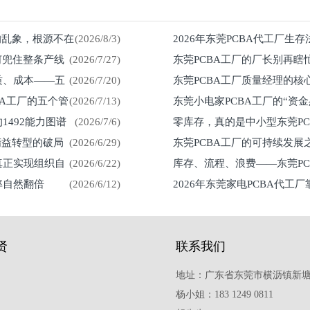
%的乱象，根源不在
(2026/8/3)
2026年东莞PCBA代工厂生
何兜住整条产线
(2026/7/27)
东莞PCBA工厂的厂长别再瞎
留在车间
质、成本——五
(2026/7/20)
东莞PCBA工厂质量经理的核
然来
BA工厂的五个管
(2026/7/13)
东莞小电家PCBA工厂的“资
1492能力图谱
(2026/7/6)
零库存，真的是中小型东莞P
紧？
精益转型的破局
(2026/6/29)
东莞PCBA工厂的可持续发
真正实现组织自
(2026/6/22)
库存、流程、浪费——东莞P
率自然翻倍
(2026/6/12)
2026年东莞家电PCBA代工
贤
联系我们
地址：广东省东莞市横沥镇新塘
杨小姐：183 1249 0811