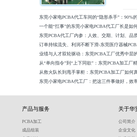
东莞小家电PCBA代工车间的“隐形杀手”：90
一个能“扛事”的东莞小家电PCBA代工厂长是如
员工
东莞PCBA代工厂内参：人效、交期、计划、品
的
订单持续流失、利润不断下滑-东莞医疗器械PC
维锁客法则
业绩与人才双轮驱动：东莞PCBA工厂优秀中层的
理死穴必须堵住
从“单向指令”到“上下同欲”：东莞PCBA加工厂
从救火队长到甩手掌柜：东莞PCBA加工厂如何
关键
东莞小家电PCBA代工厂：把这三件事做好，效
驱
产品与服务
关于华
PCBA加工
公司简介
成品组装
企业文化