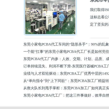
东莞市华贤
我们取得I
这标志着公
定了坚实的
东莞小家电PCBA代工车间的“隐形杀手”：90%的乱
一个能“扛事”的东莞小家电PCBA代工厂长是如何兜
员工
东莞PCBA代工厂内参：人效、交期、计划、品质、
的
订单持续流失、利润不断下滑-东莞医疗器械PCBA工
维锁客法则
业绩与人才双轮驱动：东莞PCBA工厂优秀中层的149
理死穴必须堵住
从“单向指令”到“上下同欲”：东莞PCBA加工厂精益
从救火队长到甩手掌柜：东莞PCBA加工厂如何真正
关键
东莞小家电PCBA代工厂：把这三件事做好，效率自
驱