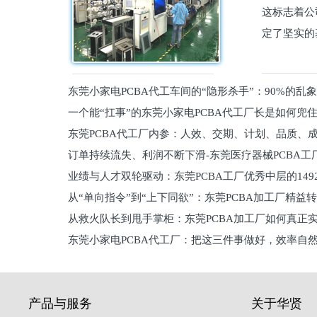
这标志着公
定了坚实的
东莞小家电PCBA代工车间的“隐形杀手”：90%的乱
一个能“扛事”的东莞小家电PCBA代工厂长是如何兜
员工
东莞PCBA代工厂内参：人效、交期、计划、品质、
的
订单持续流失、利润不断下滑-东莞医疗器械PCBA工
维锁客法则
业绩与人才双轮驱动：东莞PCBA工厂优秀中层的149
理死穴必须堵住
从“单向指令”到“上下同欲”：东莞PCBA加工厂精益
从救火队长到甩手掌柜：东莞PCBA加工厂如何真正
关键
东莞小家电PCBA代工厂：把这三件事做好，效率自
驱
产品与服务
关于华贤