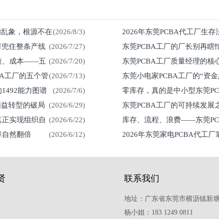
%的乱象，根源不在
(2026/8/3)
2026年东莞PCBA代工厂生
何兜住整条产线
(2026/7/27)
东莞PCBA工厂的厂长别再瞎
留在车间
质、成本——五
(2026/7/20)
东莞PCBA工厂质量经理的核
然来
BA工厂的五个管
(2026/7/13)
东莞小电家PCBA工厂的“资
1492能力图谱
(2026/7/6)
零库存，真的是中小型东莞P
紧？
精益转型的破局
(2026/6/29)
东莞PCBA工厂的可持续发
真正实现组织自
(2026/6/22)
库存、流程、浪费——东莞P
率自然翻倍
(2026/6/12)
2026年东莞家电PCBA代工
贤
联系我们
地址：广东省东莞市横沥镇新塘
杨小姐：183 1249 0811