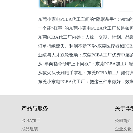
东莞小家电PCBA代工车间的“隐形杀手”：90
一个能“扛事”的东莞小家电PCBA代工厂长是如
员工
东莞PCBA代工厂内参：人效、交期、计划、品
的
订单持续流失、利润不断下滑-东莞医疗器械PC
维锁客法则
业绩与人才双轮驱动：东莞PCBA工厂优秀中层的
理死穴必须堵住
从“单向指令”到“上下同欲”：东莞PCBA加工厂
从救火队长到甩手掌柜：东莞PCBA加工厂如何
关键
东莞小家电PCBA代工厂：把这三件事做好，效
驱
产品与服务
关于华
PCBA加工
公司简介
成品组装
企业文化