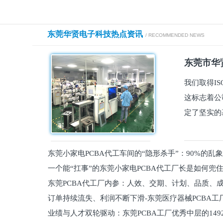
东莞华贤电子科技热点资讯
/ RECOMMENDED NEWS
东莞市华贤
我们取得I
这标志着公
定了坚实的
东莞小家电PCBA代工车间的“隐形杀手”：90%的乱
一个能“扛事”的东莞小家电PCBA代工厂长是如何兜
员工
东莞PCBA代工厂内参：人效、交期、计划、品质、
的
订单持续流失、利润不断下滑-东莞医疗器械PCBA工
维锁客法则
业绩与人才双轮驱动：东莞PCBA工厂优秀中层的149
理死穴必须堵住