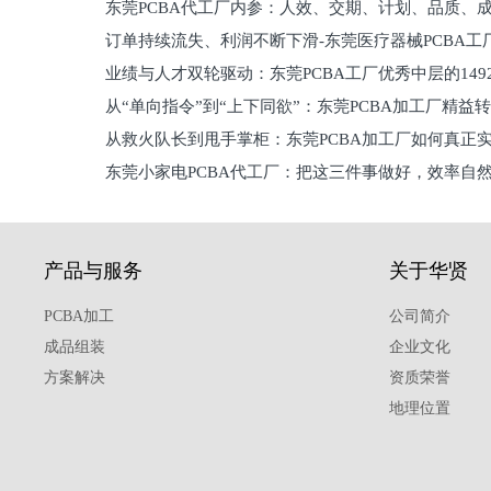
东莞PCBA代工厂内参：人效、交期、计划、品质、
的
订单持续流失、利润不断下滑-东莞医疗器械PCBA工
维锁客法则
业绩与人才双轮驱动：东莞PCBA工厂优秀中层的149
理死穴必须堵住
从“单向指令”到“上下同欲”：东莞PCBA加工厂精益
从救火队长到甩手掌柜：东莞PCBA加工厂如何真正
关键
东莞小家电PCBA代工厂：把这三件事做好，效率自
驱
产品与服务
关于华贤
PCBA加工
公司简介
成品组装
企业文化
方案解决
资质荣誉
地理位置