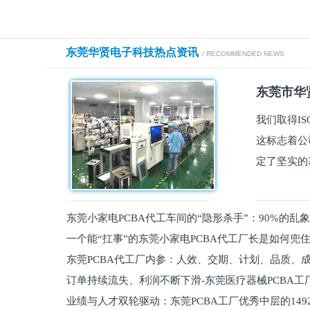
东莞华贤电子科技热点资讯
/ RECOMMENDED NEWS
东莞市华贤
我们取得I
这标志着公
定了坚实的
东莞小家电PCBA代工车间的“隐形杀手”：90%的乱
一个能“扛事”的东莞小家电PCBA代工厂长是如何兜
员工
东莞PCBA代工厂内参：人效、交期、计划、品质、
的
订单持续流失、利润不断下滑-东莞医疗器械PCBA工
维锁客法则
业绩与人才双轮驱动：东莞PCBA工厂优秀中层的149
理死穴必须堵住