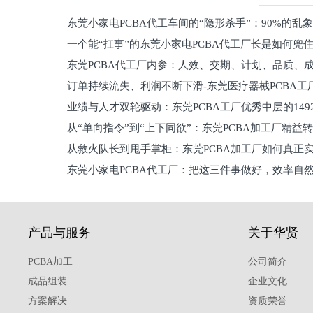
东莞小家电PCBA代工车间的“隐形杀手”：90%的乱
一个能“扛事”的东莞小家电PCBA代工厂长是如何兜
员工
东莞PCBA代工厂内参：人效、交期、计划、品质、
的
订单持续流失、利润不断下滑-东莞医疗器械PCBA工
维锁客法则
业绩与人才双轮驱动：东莞PCBA工厂优秀中层的149
理死穴必须堵住
从“单向指令”到“上下同欲”：东莞PCBA加工厂精益
从救火队长到甩手掌柜：东莞PCBA加工厂如何真正
关键
东莞小家电PCBA代工厂：把这三件事做好，效率自
驱
产品与服务
关于华贤
PCBA加工
公司简介
成品组装
企业文化
方案解决
资质荣誉