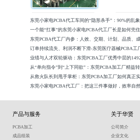
东莞小家电PCBA代工车间的“隐形杀手”：90%的乱
一个能“扛事”的东莞小家电PCBA代工厂长是如何兜
员工
东莞PCBA代工厂内参：人效、交期、计划、品质、
的
订单持续流失、利润不断下滑-东莞医疗器械PCBA工
维锁客法则
业绩与人才双轮驱动：东莞PCBA工厂优秀中层的149
理死穴必须堵住
从“单向指令”到“上下同欲”：东莞PCBA加工厂精益
从救火队长到甩手掌柜：东莞PCBA加工厂如何真正
关键
东莞小家电PCBA代工厂：把这三件事做好，效率自
驱
产品与服务
关于华贤
PCBA加工
公司简介
成品组装
企业文化