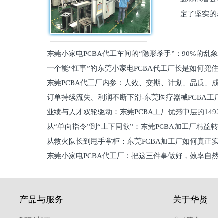
定了坚实的
东莞小家电PCBA代工车间的“隐形杀手”：90%的乱
一个能“扛事”的东莞小家电PCBA代工厂长是如何兜
员工
东莞PCBA代工厂内参：人效、交期、计划、品质、
的
订单持续流失、利润不断下滑-东莞医疗器械PCBA工
维锁客法则
业绩与人才双轮驱动：东莞PCBA工厂优秀中层的149
理死穴必须堵住
从“单向指令”到“上下同欲”：东莞PCBA加工厂精益
从救火队长到甩手掌柜：东莞PCBA加工厂如何真正
关键
东莞小家电PCBA代工厂：把这三件事做好，效率自
驱
产品与服务
关于华贤