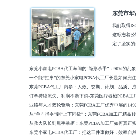
东莞市华贤
我们取得I
这标志着公
定了坚实的
东莞小家电PCBA代工车间的“隐形杀手”：90%的乱
一个能“扛事”的东莞小家电PCBA代工厂长是如何兜
员工
东莞PCBA代工厂内参：人效、交期、计划、品质、
的
订单持续流失、利润不断下滑-东莞医疗器械PCBA工
维锁客法则
业绩与人才双轮驱动：东莞PCBA工厂优秀中层的149
理死穴必须堵住
从“单向指令”到“上下同欲”：东莞PCBA加工厂精益
从救火队长到甩手掌柜：东莞PCBA加工厂如何真正
关键
东莞小家电PCBA代工厂：把这三件事做好，效率自
驱