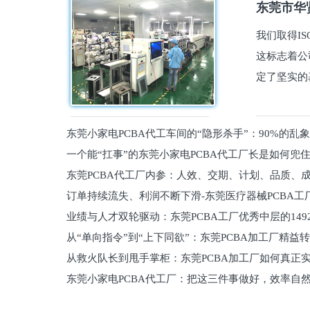
东莞市华贤
我们取得I
这标志着公
定了坚实的
东莞小家电PCBA代工车间的“隐形杀手”：90%的乱
一个能“扛事”的东莞小家电PCBA代工厂长是如何兜
员工
东莞PCBA代工厂内参：人效、交期、计划、品质、
的
订单持续流失、利润不断下滑-东莞医疗器械PCBA工
维锁客法则
业绩与人才双轮驱动：东莞PCBA工厂优秀中层的149
理死穴必须堵住
从“单向指令”到“上下同欲”：东莞PCBA加工厂精益
从救火队长到甩手掌柜：东莞PCBA加工厂如何真正
关键
东莞小家电PCBA代工厂：把这三件事做好，效率自
驱