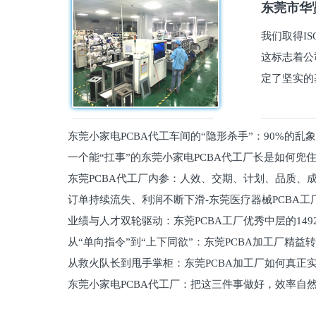
东莞市华贤
我们取得I
这标志着公
定了坚实的
东莞小家电PCBA代工车间的“隐形杀手”：90%的乱
一个能“扛事”的东莞小家电PCBA代工厂长是如何兜
员工
东莞PCBA代工厂内参：人效、交期、计划、品质、
的
订单持续流失、利润不断下滑-东莞医疗器械PCBA工
维锁客法则
业绩与人才双轮驱动：东莞PCBA工厂优秀中层的149
理死穴必须堵住
从“单向指令”到“上下同欲”：东莞PCBA加工厂精益
从救火队长到甩手掌柜：东莞PCBA加工厂如何真正
关键
东莞小家电PCBA代工厂：把这三件事做好，效率自
驱